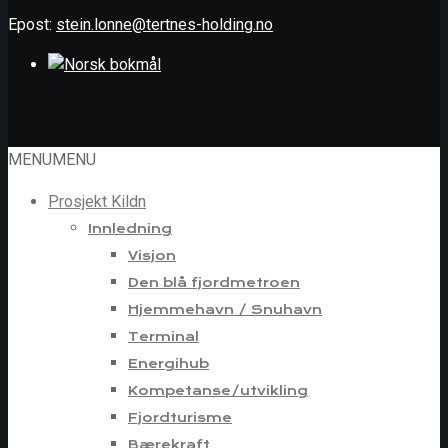
Epost:
stein.lonne@tertnes-holding.no
MENU
MENU
Prosjekt Kildn
Innledning
Visjon
Den blå fjordmetroen
Hjemmehavn / Snuhavn
Terminal
Energihub
Kompetanse/utvikling
Fjordturisme
Bærekraft