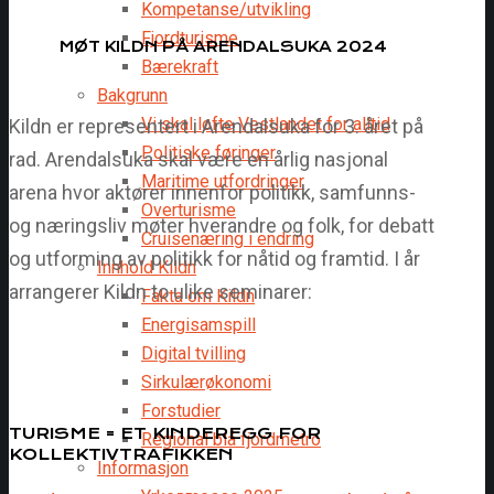
Kompetanse/utvikling
Fjordturisme
MØT KILDN PÅ ARENDALSUKA 2024
Bærekraft
Bakgrunn
Vi skal løfte Vestlandet for alltid
Kildn er representert i Arendalsuka for 3. året på
Politiske føringer
rad. Arendalsuka skal være en årlig nasjonal
Maritime utfordringer
arena hvor aktører innenfor politikk, samfunns-
Overturisme
og næringsliv møter hverandre og folk, for debatt
Cruisenæring i endring
og utforming av politikk for nåtid og framtid. I år
Innhold Kildn
arrangerer Kildn to ulike seminarer:
Fakta om Kildn
Energisamspill
Digital tvilling
Sirkulærøkonomi
Forstudier
TURISME = ET KINDEREGG FOR
Regional blå fjordmetro
KOLLEKTIVTRAFIKKEN
Informasjon