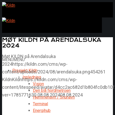
MØT KILDN PÅ ARENDALSUKA
2024
Møt KILDN på Arendalsuka
MENU
MENU
2024
https://kildn.com/cms/wp-
Prosjekt Kildn
content/uploads/2024/08/arendalsuka.png
454
261
Innledning
Kildn
Kildn
https://kildn.com/cms/wp-
Visjon
content/litespeed/avatar/d4cc2ac682d1b804fc0db10f
Den blå fjordmetroen
ver=1785771630
08.08.2024
08.08.2024
Hjemmehavn / Snuhavn
Terminal
Energihub