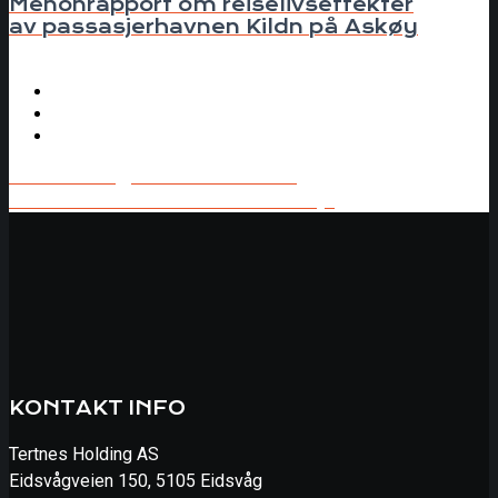
Menonrapport om reiselivseffekter
av passasjerhavnen Kildn på Askøy
Kildn – og veien videre
Kildn er del av KPA i Askøy
KONTAKT INFO
Tertnes Holding AS
Eidsvågveien 150, 5105 Eidsvåg