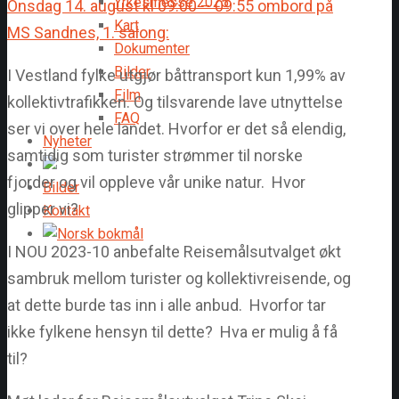
Yrkesmesse 2025
Onsdag 14. august kl 09:00 – 09:55 ombord på
Kart
MS Sandnes, 1. salong:
Dokumenter
Bilder
I Vestland fylke utgjør båttransport kun 1,99% av
Film
kollektivtrafikken. Og tilsvarende lave utnyttelse
FAQ
ser vi over hele landet. Hvorfor er det så elendig,
Nyheter
samtidig som turister strømmer til norske
fjorder og vil oppleve vår unike natur. Hvor
Bilder
glipper vi?
Kontakt
I NOU 2023-10 anbefalte Reisemålsutvalget økt
sambruk mellom turister og kollektivreisende, og
at dette burde tas inn i alle anbud. Hvorfor tar
ikke fylkene hensyn til dette? Hva er mulig å få
til?