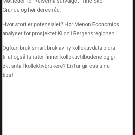
Møt leder for Reisemålsutvalget Trine Skei
Grande og hør deres råd.
Hvor stort er potensialet? Hør Menon Economics
analyser for prosjektet Kildn i Bergensregionen.
Og kan bruk smart bruk av ny kollektivdata bidra
til at også turister finner kollektivtilbudene og gi
økt antall kollektivbrukere? EnTur gir oss sine
tips!