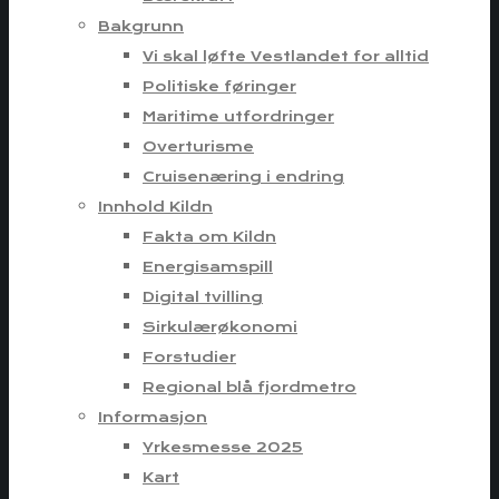
Bakgrunn
Vi skal løfte Vestlandet for alltid
Politiske føringer
Maritime utfordringer
Overturisme
Cruisenæring i endring
Innhold Kildn
Fakta om Kildn
Energisamspill
Digital tvilling
Sirkulærøkonomi
Forstudier
Regional blå fjordmetro
Informasjon
Yrkesmesse 2025
Kart