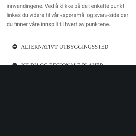
innvendingene. Ved å klikke på det enkelte punkt
linkes du videre til vår «spørsmål og svar»-side der
du finner våre innspill til hvert av punktene.
ALTERNATIVT UTBYGGINGSSTED
KILDN OG REGIONALE PLANER
SIKKERHETSRISIKO
ØKONOMISKE GEVINSTER
LOKAL STØTTE OG
KONSEKVENSUTREDNINGER