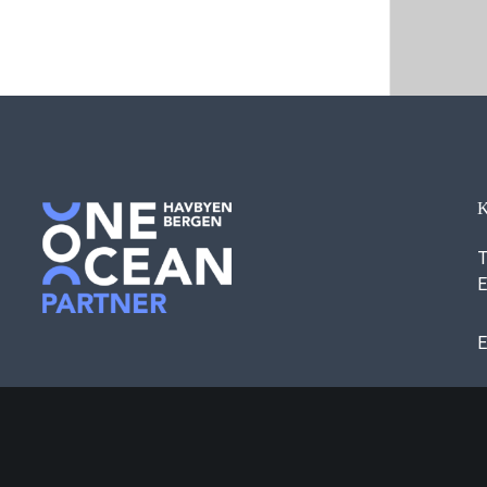
T
E
E