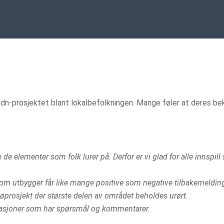
 Kildn-prosjektet blant lokalbefolkningen. Mange føler at deres bek
elementer som folk lurer på. Derfor er vi glad for alle innspill so
 som utbygger får like mange positive som negative tilbakemelding
jøprosjekt der største delen av området beholdes urørt.
isasjoner som har spørsmål og kommentarer.