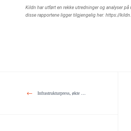
Kildn har utført en rekke utredninger og analyser på
disse rapportene ligger tilgjengelig her: https://ki
Infrastrukturpress, økte kostnader og konsekvenser for fylkesvei