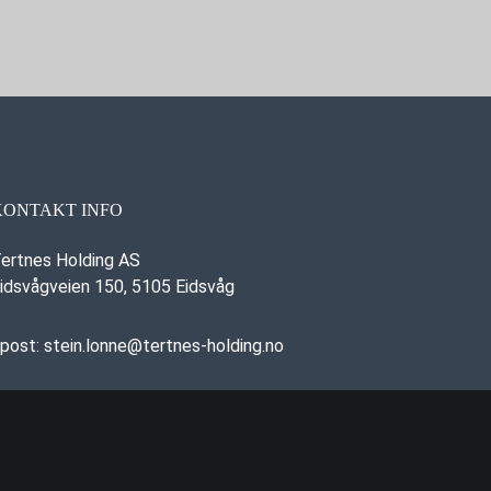
KONTAKT INFO
ertnes Holding AS
idsvågveien 150, 5105 Eidsvåg
post:
stein.lonne@tertnes-holding.no