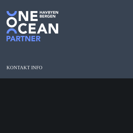
KONTAKT INFO
Tertnes Holding AS
Eidsvågveien 150, 5105 Eidsvåg
Epost:
stein.lonne@tertnes-holding.no