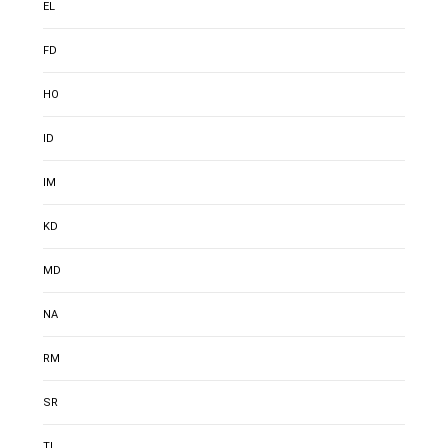
EL
FD
HO
ID
IM
KD
MD
NA
RM
SR
TI