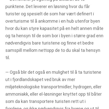
punktene. Det leverer en løsning hvor du får
turister og spesielt de som har vært definert i
overturisme til å ankomme i en hub utenfor byen
hvor du kan styre kapasitet på en helt annen måte
og ta hensyn til de som bor i byen i større grad enn
nødvendigvis bare turistene og finne et bedre
samspill mellom nettopp de to du skal ta hensyn
til.
― Også blir det også en mulighet til å ta turistene
ut i fjordlandskapet ved bruk av mer
miljøteknologiske transportmidler; hydrogen, eller
ammoniakk, eller el-løsninger knyttet opp til båter
som da kan transportere turisten rett ut i
fjordene, og ikke nødvendigvis fra byene og ut til