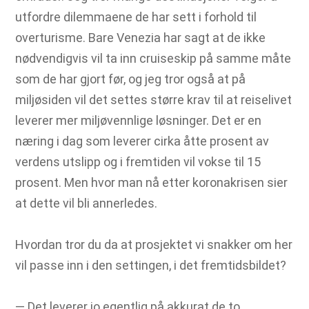
utfordre dilemmaene de har sett i forhold til
overturisme. Bare Venezia har sagt at de ikke
nødvendigvis vil ta inn cruiseskip på samme måte
som de har gjort før, og jeg tror også at på
miljøsiden vil det settes større krav til at reiselivet
leverer mer miljøvennlige løsninger. Det er en
næring i dag som leverer cirka åtte prosent av
verdens utslipp og i fremtiden vil vokse til 15
prosent. Men hvor man nå etter koronakrisen sier
at dette vil bli annerledes.
Hvordan tror du da at prosjektet vi snakker om her
vil passe inn i den settingen, i det fremtidsbildet?
― Det leverer jo egentlig på akkurat de to